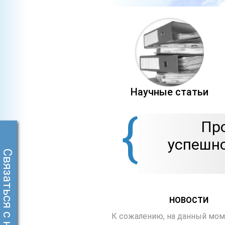
Научные статьи
{
Пр
успешно
Связаться с нами
НОВОСТИ
К сожалению, на данный мом