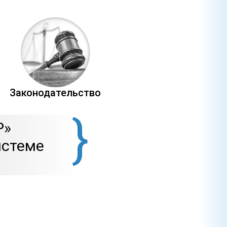
Законодательство
}
Р»
истеме