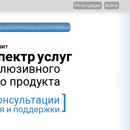
Регистрация
Войти
Контакты
Поддержка
вит
пектр услуг
слюзивного
о продукта
онсультации
я и поддержки