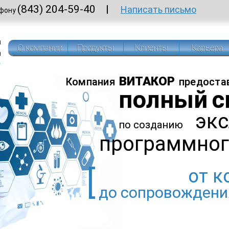
(843) 204-59-40
Написать письмо
ефону
О компании
Продукты
Клиенты
Карьера
ВИТАКОР
Компания
предоста
полный с
эк
по созданию
программног
от к
до сопровождени